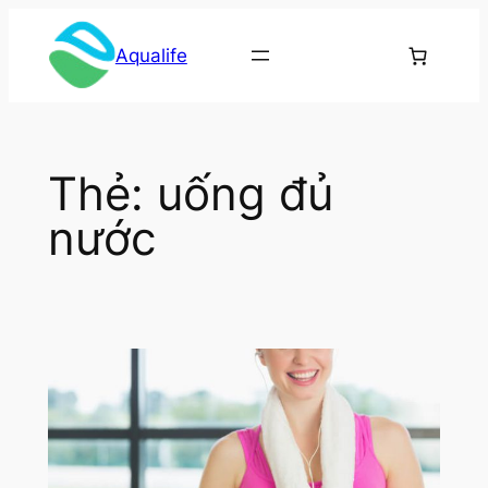
Chuyển
đến
Aqualife
phần
nội
dung
Thẻ:
uống đủ
nước