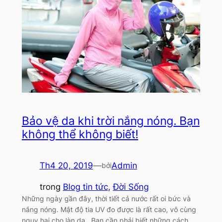
Bảo vệ da khi trời nắng nóng. Bạn
không thể không biết!
Th4 20, 2019
—
Admin
bởi
trong
Blog tin tức
, 
Đời Sống
Những ngày gần đây, thời tiết cả nước rất oi bức và
nắng nóng. Mật độ tia UV đo được là rất cao, vô cùng
nguy hại cho làn da. Bạn cần phải biết những cách