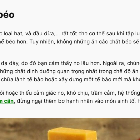
 béo
 loại hạt, và dầu dừa,… rất tốt cho cơ thể sau khi tập 
hể béo hơn. Tuy nhiên,
không những ăn các chất béo sẽ 
g dạ dày, do đó bạn cảm thấy no lâu hơn. Ngoài ra, chú
 những chất dinh dưỡng quan trọng nhất trong chế độ ăn 
ể chữa lành tế bào hoặc xây dựng một tế bào mới mà kh
ói hoặc thiếu cảm giác no, khó chịu, trầm cảm, hệ thốn
m cân
, đừng ngại thêm bơ hạnh nhân vào món sinh tố. H