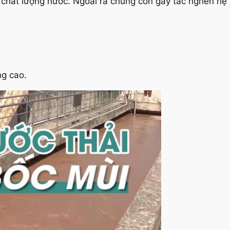
 chất lượng nước. Ngoài ra chúng còn gây tắc nghẽn hệ 
ng cao.