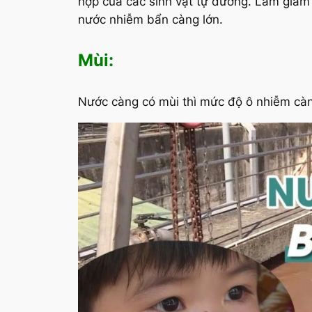
hợp của các sinh vật tự dưỡng. Làm giảm
nước nhiễm bẩn càng lớn.
Mùi:
Nước càng có mùi thì mức độ ô nhiễm cà