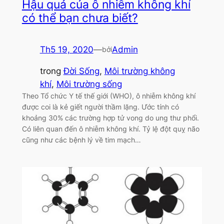
Hậu quả của ô nhiễm không khí
có thể bạn chưa biết?
Th5 19, 2020
—
Admin
bởi
trong
Đời Sống
, 
Môi trường không
khí
, 
Môi trường sống
Theo Tổ chức Y tế thế giới (WHO), ô nhiễm không khí
được coi là kẻ giết người thầm lặng. Ước tính có
khoảng 30% các trường hợp tử vong do ung thư phổi.
Có liên quan đến ô nhiễm không khí. Tỷ lệ đột quỵ não
cũng như các bệnh lý về tim mạch…