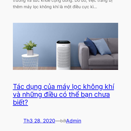
trường và sức khỏe cộng đồng. Do đó, việc trang bị
thêm máy lọc không khí là một điều cực kì…
Tác dụng của máy lọc không khí
và những điều có thể bạn chưa
biết?
Th3 28, 2020
—
Admin
bởi