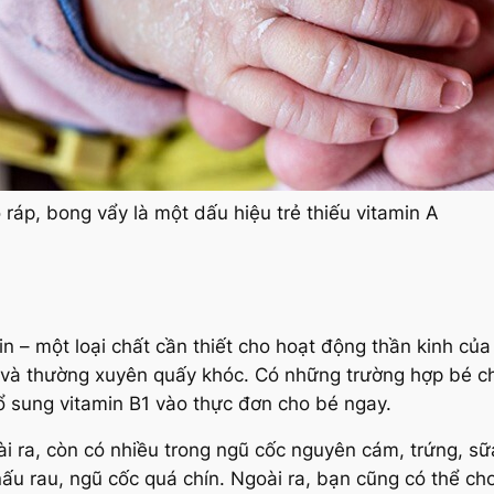
ô ráp, bong vẩy là một dấu hiệu trẻ thiếu vitamin A
olin – một loại chất cần thiết cho hoạt động thần kinh của
́t và thường xuyên quấy khóc. Có những trường hợp bé ch
ổ sung vitamin B1 vào thực đơn cho bé ngay.
goài ra, còn có nhiều trong ngũ cốc nguyên cám, trứng, sữa
 nấu rau, ngũ cốc quá chín. Ngoài ra, bạn cũng có thể 