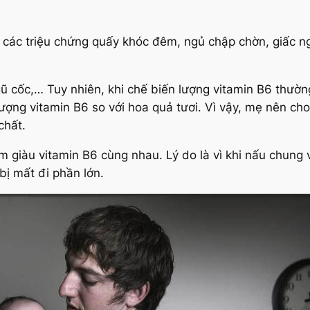
iện các triệu chứng quấy khóc đêm, ngủ chập chờn, giấc
gũ cốc,… Tuy nhiên, khi chế biến lượng vitamin B6 thườn
lượng vitamin B6 so với hoa quả tươi. Vì vậy, mẹ nên c
hất.
̉m giàu vitamin B6 cùng nhau. Lý do là vì khi nấu chung 
̣ mất đi phần lớn.