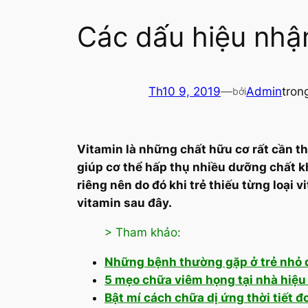
Các dấu hiệu nhận 
Th10 9, 2019
—
Admin
tron
bởi
Vitamin là những chất hữu cơ rất cần thi
giúp cơ thể hấp thụ nhiều dưỡng chất khá
riêng nên do đó khi trẻ thiếu từng loại
vitamin sau đây.
> Tham khảo:
Những bệnh thường gặp ở trẻ nhỏ 
5 mẹo chữa viêm họng tại nhà hiệu
Bật mí cách chữa dị ứng thời tiết đ