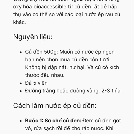
oxy hóa bioaccessible từ củ dền rất dễ hấp
thụ vào cơ thể so với các loại nước ép rau củ
khác.
Nguyên liệu:
Củ dền 500g: Muốn có nước ép ngon
bạn nên chọn mua củ dền còn tươi.
Không bị dập nát, hư hại. Và củ có kích
thước đều nhau.
Đá 5 viên
Đường trắng hoặc đường vàng: 2-3 thìa
Cách làm nước ép củ dền:
Bước 1: Sơ chế củ dền:
Đem củ dền gọt
vỏ, rửa sạch rồi để cho ráo nước. Khi