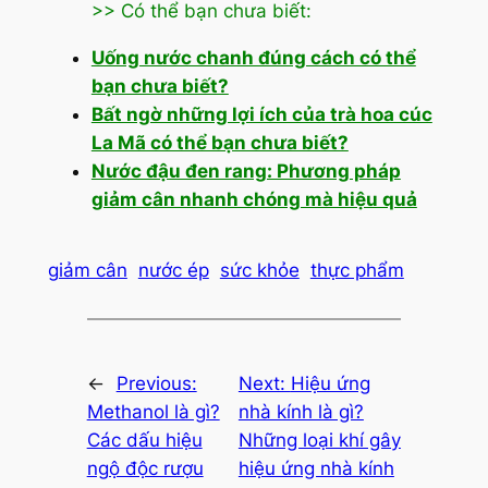
>> Có thể bạn chưa biết:
Uống nước chanh đúng cách có thể
bạn chưa biết?
Bất ngờ những lợi ích của trà hoa cúc
La Mã có thể bạn chưa biết?
Nước đậu đen rang: Phương pháp
giảm cân nhanh chóng mà hiệu quả
giảm cân
nước ép
sức khỏe
thực phẩm
←
Previous:
Next:
Hiệu ứng
Methanol là gì?
nhà kính là gì?
Các dấu hiệu
Những loại khí gây
ngộ độc rượu
hiệu ứng nhà kính