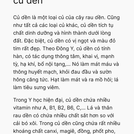
củ dền
Củ dền là một loại củ của cây rau dền. Cũng
như tất cả các loại củ khác, củ dền tích tụ
chất dinh dưỡng và hình thành dưới lòng
đất. Đặc biệt, củ dền có vị ngọt và màu đỏ
tím rất đẹp. Theo Đông Y, củ dền có tính
hàn, có tác dụng thông tâm, khai vị, mạnh
tỳ, hạ khí, bổ nội tạng,… Nó làm mát máu và
thông huyết mạch, khỏi đau đầu và sườn
hông căng tức. Hạt làm mát và ra mồ hôi; lá
làm tiêu sưng viêm.
Trong Y học hiện đại, củ dền chứa nhiều
vitamin như A, B1, B2, B6, C,… Lá và thân
rau dền có chứa nhiều chất sắt hơn so với
cải bó xôi. Trong củ dền cũng chứa rất nhiều
khoáng chất canxi, magiê, đồng, phốt pho,