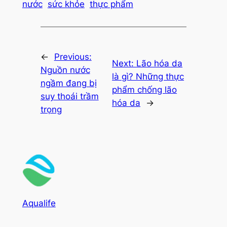
nước
sức khỏe
thực phẩm
←
Previous:
Next:
Lão hóa da
Nguồn nước
là gì? Những thực
ngầm đang bị
phẩm chống lão
suy thoái trầm
hóa da
→
trọng
Aqualife