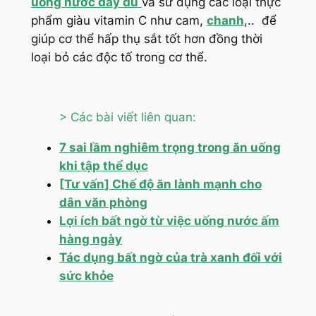
uống nước đầy đủ
và sử dụng các loại thực
phẩm giàu vitamin C như cam,
chanh
,.. để
giúp cơ thể hấp thụ sắt tốt hơn đồng thời
loại bỏ các độc tố trong cơ thể.
> Các bài viết liên quan:
7 sai lầm nghiêm trọng trong ăn uống
khi tập thể dục
[Tư vấn] Chế độ ăn lành mạnh cho
dân văn phòng
Lợi ích bất ngờ từ việc uống nước ấm
hàng ngày
Tác dụng bất ngờ của trà xanh đối với
sức khỏe