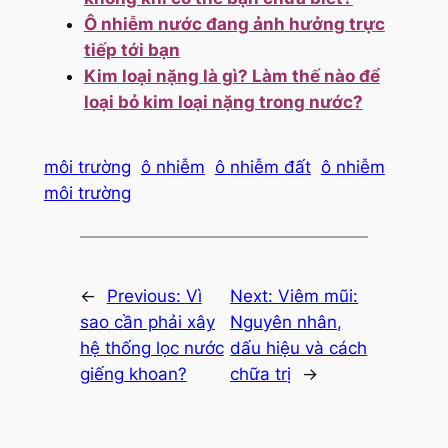
Ô nhiễm nước đang ảnh hưởng trực
tiếp tới bạn
Kim loại nặng là gì? Làm thế nào để
loại bỏ kim loại nặng trong nước?
môi trường
ô nhiễm
ô nhiễm đất
ô nhiễm
môi trường
←
Previous:
Vì
Next:
Viêm mũi:
sao cần phải xây
Nguyên nhân,
hệ thống lọc nước
dấu hiệu và cách
giếng khoan?
chữa trị
→