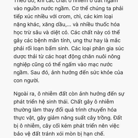
Theo đó, khi các chất ô nhiễm ở đất ngấm
vào nguồn nước ngầm. Cơ thể chúng ta phải
tiếp xúc nhiều với crom, chì, các kim loại
nặng khác, xăng dầu,… và nhiều thuốc hóa
học trừ sâu và diệt cỏ. Các chất này có thể
gây các bệnh mãn tính, ung thư hay là mắc
phải rối loạn bẩm sinh. Các loại phân gia súc
dược thải từ các hoạt động chăn nuôi nông
nghiệp cũng có thể ngấm vào mạc nước
ngầm. Sau đó, ảnh hưởng đến sức khỏe của
con người.
Ngoài ra, ô nhiễm đất còn ảnh hưởng đến sự
phát triển hệ sinh thái. Chất gây ô nhiễm
thường làm thay đổi quá trình chuyển hóa
thực vật, gây giảm năng suất cây trồng. Đất
bị ô nhiễm, cây cối kém phát triển nên việc
bảo vệ đất tránh xói mòn bị hạn chế.