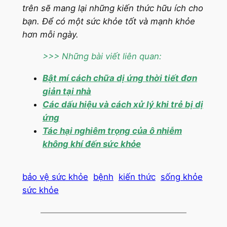
trên sẽ mang lại những kiến thức hữu ích cho
bạn. Để có một sức khỏe tốt và mạnh khỏe
hơn mỗi ngày.
>>> Những bài viết liên quan:
Bật mí cách chữa dị ứng thời tiết đơn
giản tại nhà
Các dấu hiệu và cách xử lý khi trẻ bị dị
ứng
Tác hại nghiêm trọng của ô nhiễm
không khí đến sức khỏe
bảo vệ sức khỏe
bệnh
kiến thức
sống khỏe
sức khỏe