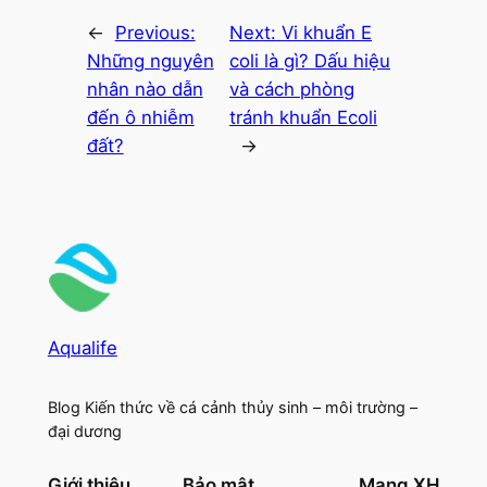
←
Previous:
Next:
Vi khuẩn E
Những nguyên
coli là gì? Dấu hiệu
nhân nào dẫn
và cách phòng
đến ô nhiễm
tránh khuẩn Ecoli
đất?
→
Aqualife
Blog Kiến thức về cá cảnh thủy sinh – môi trường –
đại dương
Giới thiệu
Bảo mật
Mạng XH