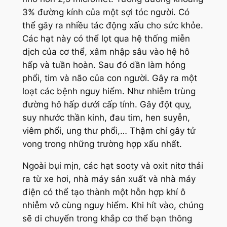
3% đường kính của một sợi tóc người. Có
thể gây ra nhiều tác động xấu cho sức khỏe.
Các hạt này có thể lọt qua hệ thống miễn
dịch của cơ thể, xâm nhập sâu vào hệ hô
hấp và tuần hoàn. Sau đó dần làm hỏng
phổi, tim và não của con người. Gây ra một
loạt các bệnh nguy hiểm. Như nhiễm trùng
đường hô hấp dưới cấp tính. Gây đột quỵ,
suy nhước thần kinh, đau tim, hen suyễn,
viêm phổi, ung thư phổi,… Thậm chí gây tử
vong trong những trường hợp xấu nhất.
Ngoài bụi mịn, các hạt sooty và oxit nitơ thải
ra từ xe hơi, nhà máy sản xuất và nhà máy
điện có thể tạo thành một hỗn hợp khí ô
nhiễm vô cùng nguy hiểm. Khi hít vào, chúng
sẽ di chuyển trong khắp cơ thể bạn thông