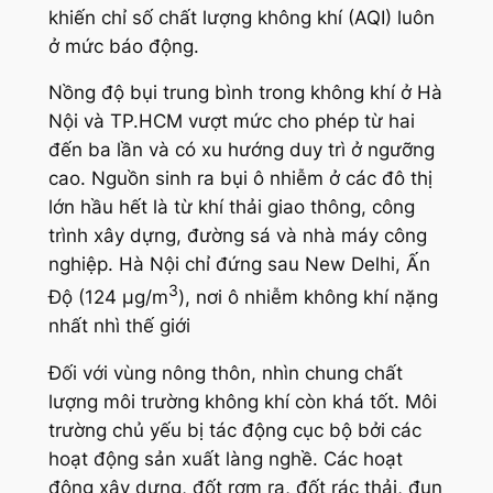
khiến chỉ số chất lượng không khí (AQI) luôn
ở mức báo động.
Nồng độ bụi trung bình trong không khí ở Hà
Nội và TP.HCM vượt mức cho phép từ hai
đến ba lần và có xu hướng duy trì ở ngưỡng
cao. Nguồn sinh ra bụi ô nhiễm ở các đô thị
lớn hầu hết là từ khí thải giao thông, công
trình xây dựng, đường sá và nhà máy công
nghiệp. Hà Nội chỉ đứng sau New Delhi, Ấn
3
Độ (124 µg/m
), nơi ô nhiễm không khí nặng
nhất nhì thế giới
Đối với vùng nông thôn, nhìn chung chất
lượng môi trường không khí còn khá tốt. Môi
trường chủ yếu bị tác động cục bộ bởi các
hoạt động sản xuất làng nghề. Các hoạt
động xây dựng, đốt rơm rạ, đốt rác thải, đun