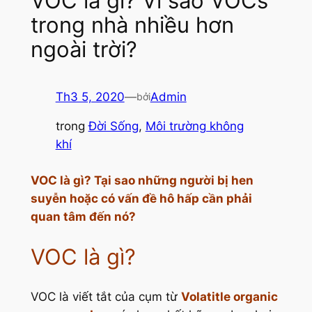
VOC là gì? Vì sao VOCs
trong nhà nhiều hơn
ngoài trời?
Th3 5, 2020
—
Admin
bởi
trong
Đời Sống
, 
Môi trường không
khí
VOC là gì? Tại sao những người bị hen
suyễn hoặc có vấn đề hô hấp cần phải
quan tâm đến nó?
VOC là gì?
VOC là viết tắt của cụm từ
Volatitle organic