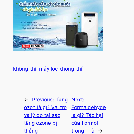
không khí
máy lọc không khí
←
Previous:
Tầng
Next:
ozon là gì? Vai trò
Formaldehyde
và lý do tại sao
là gì? Tác hại
tầng ozone bị
của Formol
thủng
trong nhà
→