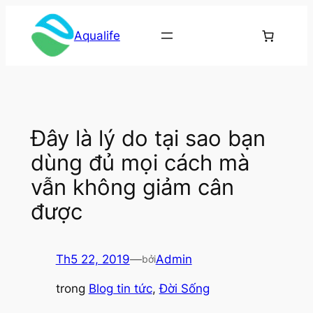
Chuyển
đến
Aqualife
phần
nội
dung
Đây là lý do tại sao bạn
dùng đủ mọi cách mà
vẫn không giảm cân
được
Th5 22, 2019
—
Admin
bởi
trong
Blog tin tức
, 
Đời Sống