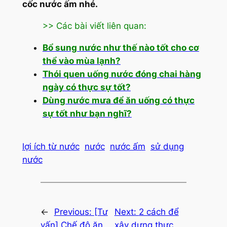
cốc nước ấm nhé.
>> Các bài viết liên quan:
Bổ sung nước như thế nào tốt cho cơ
thể vào mùa lạnh?
Thói quen uống nước đóng chai hàng
ngày có thực sự tốt?
Dùng nước mưa để ăn uống có thực
sự tốt như bạn nghĩ?
lợi ích từ nước
nước
nước ấm
sử dụng
nước
←
Previous:
[Tư
Next:
2 cách để
vấn] Chế độ ăn
xây dựng thực