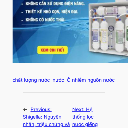
chất lượng nước
nước
Ô nhiễm nguồn nước
←
Previous:
Next:
Hệ
Shigella: Nguyên
thống lọc
nhân, triệu chứng và
nước giếng