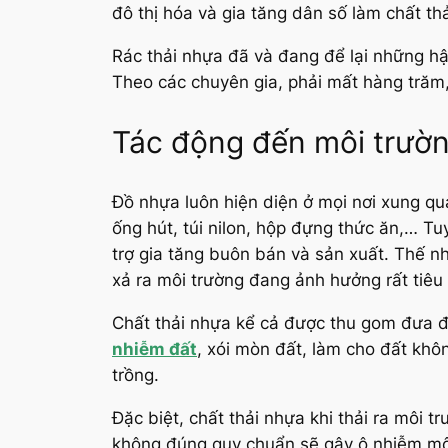
đô thị hóa và gia tăng dân số làm chất th
Rác thải nhựa đã và đang để lại những hậ
Theo các chuyên gia, phải mất hàng trăm,
Tác động đến môi trườ
Đồ nhựa luôn hiện diện ở mọi nơi xung q
ống hút, túi nilon, hộp đựng thức ăn,… T
trợ gia tăng buôn bán và sản xuất. Thế n
xả ra môi trường đang ảnh hưởng rất tiêu
Chất thải nhựa kể cả được thu gom đưa đi
nhiễm đất
, xói mòn đất, làm cho đất kh
trồng.
Đặc biệt, chất thải nhựa khi thải ra môi 
không đúng quy chuẩn sẽ gây ô nhiễm môi