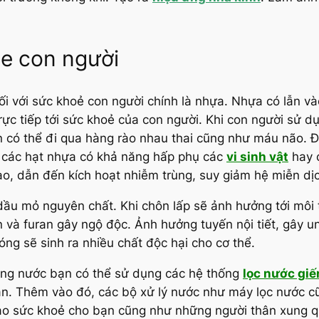
e con người
 đối với sức khoẻ con người chính là nhựa. Nhựa có lẫn 
rực tiếp tới sức khoẻ của con người. Khi con người sử 
n có thể đi qua hàng rào nhau thai cũng như máu não. Đi
, các hạt nhựa có khả năng hấp phụ các
vi sinh vật
hay c
, dẫn đến kích hoạt nhiễm trùng, suy giảm hệ miễn dịch, 
ừ dầu mỏ nguyên chất. Khi chôn lấp sẽ ảnh hưởng tới môi
in và furan gây ngộ độc. Ảnh hưởng tuyến nội tiết, gây
óng sẽ sinh ra nhiều chất độc hại cho cơ thể.
rong nước bạn có thể sử dụng các hệ thống
lọc nước gi
n. Thêm vào đó, các bộ xử lý nước như máy lọc nước 
bảo sức khoẻ cho bạn cũng như những người thân xung 