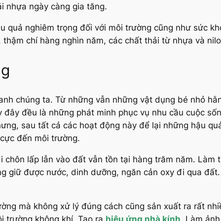
ải nhựa ngày càng gia tăng.
u quả nghiêm trọng đối với môi trường cũng như sức kh
 thậm chí hàng nghìn năm, các chất thải từ nhựa và nilo
ng
uanh chúng ta. Từ những vẫn những vật dụng bé nhỏ hằn
uy đây đều là những phát minh phục vụ nhu cầu cuộc số
hưng, sau tất cả các hoạt động này để lại những hậu quả
 cực đến môi trường.
 chôn lấp lẫn vào đất vẫn tồn tại hàng trăm năm. Làm th
ông giữ được nước, dinh dưỡng, ngăn cản oxy đi qua đất
trường mà không xử lý đúng cách cũng sản xuất ra rất nhi
 trường không khí. Tạo ra
hiệu ứng nhà kính
. Làm ảnh