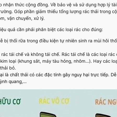
o nhận thức cộng đồng. Về bảo vệ và sử dụng hợp lý tài 
ường. Góp phần giảm thiểu tổng lượng rác thải trong c
om, vận chuyển, xử lý.
hiệu quả cần phải phân biệt các loại rác cho đúng:
ễ bị thối rữa trong điều kiện tự nhiên sinh ra mùi hôi th
rác tái chế và không tái chế. Rác tái chế là các loại rác
g, kim loại (khung sắt, máy tàu hỏng, nhôm…). Hay các l
 thải bỏ.
ại là chất thải có các đặc tính gây nguy hại trực tiếp. 
uỳnh quang,…