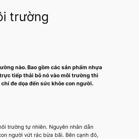
ôi trường
i trường nào. Bao gồm các sản phẩm nhựa
rực tiếp thải bỏ nó vào môi trường thì
 chí đe dọa đến sức khỏe con người.
 môi trường tự nhiên. Nguyên nhân dẫn
a con người vứt rác bừa bãi. Bên cạnh đó,