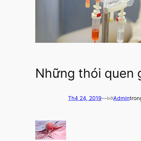
Những thói quen g
Th4 24, 2019
—
Admin
tro
bởi