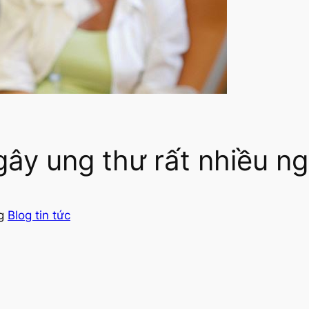
ây ung thư rất nhiều n
ng
Blog tin tức