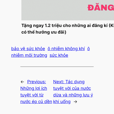
Tặng ngay 1.2 triệu cho những ai đăng kí (
có thể hưởng ưu đãi)
bảo vệ sức khỏe
ô nhiễm không khí
ô
nhiễm môi trường
sức khỏe
←
Previous:
Next:
Tác dụng
Những lợi ích
tuyệt vời của nước
tuyệt vời từ
dừa và những lưu ý
nước ép củ dền
khi uống
→