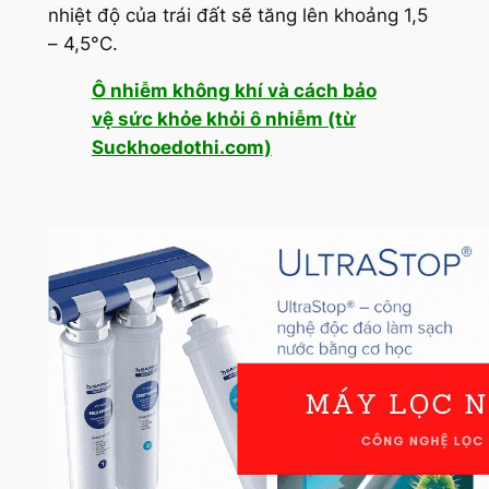
nhiệt độ của trái đất sẽ tăng lên khoảng 1,5
– 4,5°C.
Ô nhiễm không khí và cách bảo
vệ sức khỏe khỏi ô nhiễm (từ
Suckhoedothi.com)