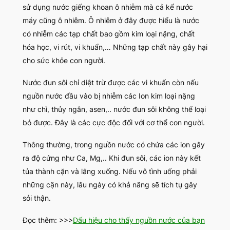
sử dụng nước giếng khoan ô nhiễm mà cả kể nước
máy cũng ô nhiễm. Ô nhiễm ở đây được hiểu là nước
có nhiễm các tạp chất bao gồm kim loại nặng, chất
hóa học, vi rút, vi khuẩn,… Những tạp chất này gây hại
cho sức khỏe con người.
Nước đun sôi chỉ diệt trừ được các vi khuẩn còn nếu
nguồn nước đầu vào bị nhiễm các Ion kim loại nặng
như chì, thủy ngân, asen,.. nước đun sôi không thể loại
bỏ được. Đây là các cực độc đối với cơ thể con người.
Thông thường, trong nguồn nước có chứa các ion gây
ra độ cứng như Ca, Mg,.. Khi đun sôi, các ion này kết
tủa thành cặn và lắng xuống. Nếu vô tình uống phải
những cặn này, lâu ngày có khả năng sẽ tích tụ gây
sỏi thận.
Đọc thêm:
>>>
Dấu hiệu cho thấy nguồn nước của bạn