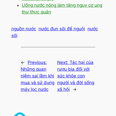
Uống nước nóng làm tăng nguy cơ ung
thư thực quản
nguồn nước
nước đun sôi để nguội
nước
sôi
←
Previous:
Next:
Tác hại của
Những quan
rượu bia đối với
niệm sai lầm khi
sức khỏe con
mua và sử dụng
người và đời sống
máy lọc nước
xã hội
→