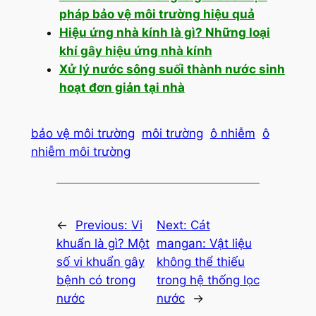
pháp bảo vệ môi trường hiệu quả
Hiệu ứng nhà kính là gì? Những loại
khí gây hiệu ứng nhà kính
Xử lý nước sông suối thành nước sinh
hoạt đơn giản tại nhà
bảo vệ môi trường
môi trường
ô nhiễm
ô
nhiễm môi trường
←
Previous:
Vi
Next:
Cát
khuẩn là gì? Một
mangan: Vật liệu
số vi khuẩn gây
không thể thiếu
bệnh có trong
trong hệ thống lọc
nước
nước
→