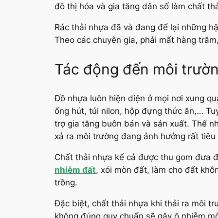
đô thị hóa và gia tăng dân số làm chất th
Rác thải nhựa đã và đang để lại những hậ
Theo các chuyên gia, phải mất hàng trăm,
Tác động đến môi trườ
Đồ nhựa luôn hiện diện ở mọi nơi xung q
ống hút, túi nilon, hộp đựng thức ăn,… T
trợ gia tăng buôn bán và sản xuất. Thế n
xả ra môi trường đang ảnh hưởng rất tiêu
Chất thải nhựa kể cả được thu gom đưa đi
nhiễm đất
, xói mòn đất, làm cho đất kh
trồng.
Đặc biệt, chất thải nhựa khi thải ra môi 
không đúng quy chuẩn sẽ gây ô nhiễm môi