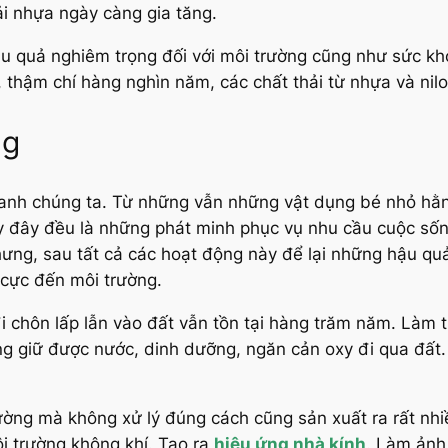
ải nhựa ngày càng gia tăng.
u quả nghiêm trọng đối với môi trường cũng như sức kh
 thậm chí hàng nghìn năm, các chất thải từ nhựa và nilo
ng
uanh chúng ta. Từ những vẫn những vật dụng bé nhỏ hằn
uy đây đều là những phát minh phục vụ nhu cầu cuộc số
hưng, sau tất cả các hoạt động này để lại những hậu quả
 cực đến môi trường.
 chôn lấp lẫn vào đất vẫn tồn tại hàng trăm năm. Làm th
ông giữ được nước, dinh dưỡng, ngăn cản oxy đi qua đất
trường mà không xử lý đúng cách cũng sản xuất ra rất nhi
 trường không khí. Tạo ra
hiệu ứng nhà kính
. Làm ảnh