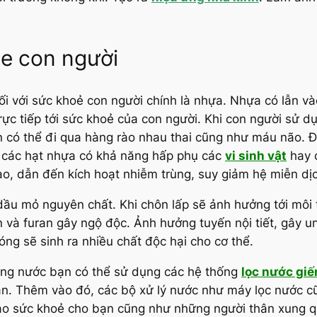
e con người
 đối với sức khoẻ con người chính là nhựa. Nhựa có lẫn 
rực tiếp tới sức khoẻ của con người. Khi con người sử 
n có thể đi qua hàng rào nhau thai cũng như máu não. Đi
, các hạt nhựa có khả năng hấp phụ các
vi sinh vật
hay c
, dẫn đến kích hoạt nhiễm trùng, suy giảm hệ miễn dịch, 
ừ dầu mỏ nguyên chất. Khi chôn lấp sẽ ảnh hưởng tới môi
in và furan gây ngộ độc. Ảnh hưởng tuyến nội tiết, gây
óng sẽ sinh ra nhiều chất độc hại cho cơ thể.
rong nước bạn có thể sử dụng các hệ thống
lọc nước gi
n. Thêm vào đó, các bộ xử lý nước như máy lọc nước 
bảo sức khoẻ cho bạn cũng như những người thân xung 