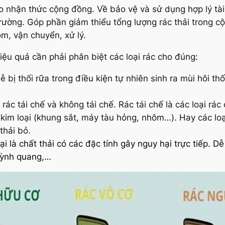
o nhận thức cộng đồng. Về bảo vệ và sử dụng hợp lý tài 
ường. Góp phần giảm thiểu tổng lượng rác thải trong c
om, vận chuyển, xử lý.
hiệu quả cần phải phân biệt các loại rác cho đúng:
ễ bị thối rữa trong điều kiện tự nhiên sinh ra mùi hôi th
rác tái chế và không tái chế. Rác tái chế là các loại rác
g, kim loại (khung sắt, máy tàu hỏng, nhôm…). Hay các l
 thải bỏ.
ại là chất thải có các đặc tính gây nguy hại trực tiếp. 
uỳnh quang,…