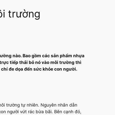
ôi trường
i trường nào. Bao gồm các sản phẩm nhựa
rực tiếp thải bỏ nó vào môi trường thì
 chí đe dọa đến sức khỏe con người.
 môi trường tự nhiên. Nguyên nhân dẫn
a con người vứt rác bừa bãi. Bên cạnh đó,