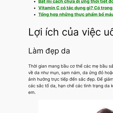
Bật mí cách chựa dị ứng thời tiết đ
Vitamin C có tác dụng gì? Có tro
Tổng hợp những thực phẩm bổ máu 
Lợi ích của việc 
Làm đẹp da
Thời gian mang bầu cơ thể các mẹ bầu sả
về da như mụn, sạm nám, da ửng đỏ hoặc d
ảnh hưởng trực tiếp đến sắc đẹp. Để giảm
các sắc tố da, hạn chế các tình trạng da
em.