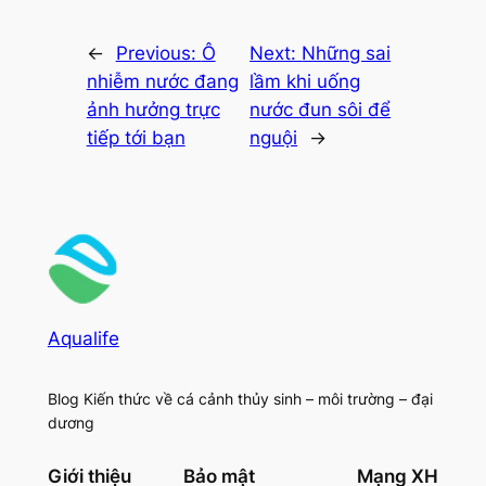
←
Previous:
Ô
Next:
Những sai
nhiễm nước đang
lầm khi uống
ảnh hưởng trực
nước đun sôi để
tiếp tới bạn
nguội
→
Aqualife
Blog Kiến thức về cá cảnh thủy sinh – môi trường – đại
dương
Giới thiệu
Bảo mật
Mạng XH