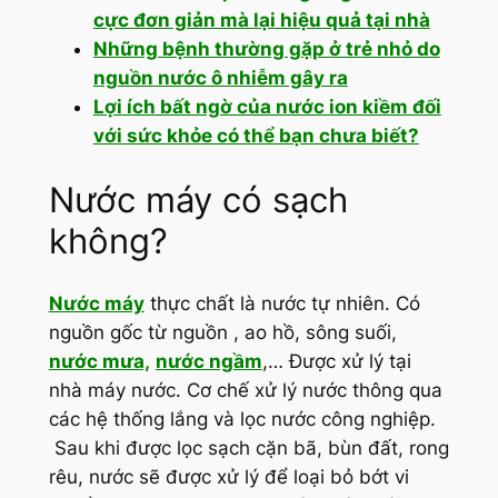
cực đơn giản mà lại hiệu quả tại nhà
Những bệnh thường gặp ở trẻ nhỏ do
nguồn nước ô nhiễm gây ra
Lợi ích bất ngờ của nước ion kiềm đối
với sức khỏe có thể bạn chưa biết?
Nước máy có sạch
không?
Nước máy
thực chất là nước tự nhiên. Có
nguồn gốc từ nguồn , ao hồ, sông suối,
nước mưa,
nước ngầm
,… Được xử lý tại
nhà máy nước. Cơ chế xử lý nước thông qua
các hệ thống lắng và lọc nước công nghiệp.
Sau khi được lọc sạch cặn bã, bùn đất, rong
rêu, nước sẽ được xử lý để loại bỏ bớt vi